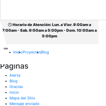
Categorías
Características técnicas Casas Prefabricadas
Construcción casa prefabricada
Horario de Atención: Lun. a Vier. 9:00am a
La Gabriela, Tragedia que se pudo evitar
7:00am - Sab. 9:00am a 5:00pm - Dom. 10:00am a
Noticias
5:00pm
Planos Casas Prefabricadas
Promociones en Casas Prefabricadas
Proyectos de casas prefabricadas en Colombia
Inicio
Proyectos
Blog
Slider
Páginas
Alerta
Blog
Gracias
inicio
Mapa del Sitio
Mensaje enviado