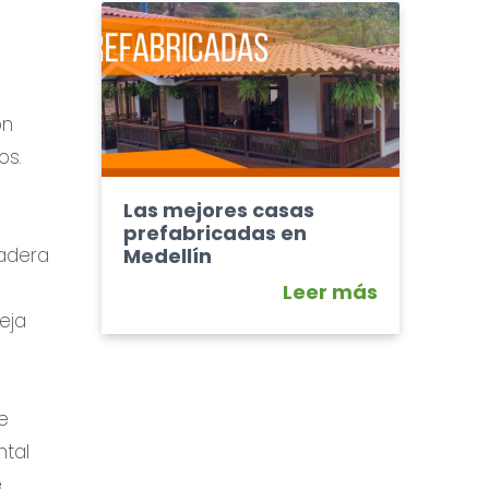
on
os.
Las mejores casas
prefabricadas en
madera
Medellín
Leer más
teja
e
ntal
e