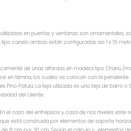
tilizadas en puertas y ventanas son ornamentales, s
 tipo canelo ambas están configuradas así 1 x 1.5 metr
sicamente de unas alfardas en madera tipo Chanú (
ce en lámina, los cuales se colocan con la pendiente
 es Pino Pátula. La teja utilizada es una teja de barro o 
sidad del cliente.
En el caso del entrepisos y casa de nos niveles este s
que está construida por elementos de soporte horizo
ó de 8 cm por 30 cm. Según el cálculo y elementos d