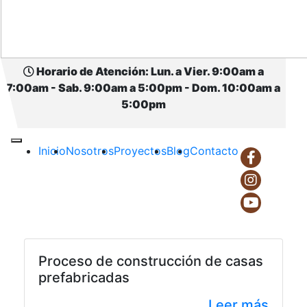
Casas prefabricadas Bogotá
precios
Leer más
Horario de Atención: Lun. a Vier. 9:00am a
7:00am - Sab. 9:00am a 5:00pm - Dom. 10:00am a
5:00pm
Casas prefabricadas Bogotá
Inicio
Nosotros
Proyectos
Blog
Contacto
precios
Leer más
Proceso de construcción de casas
prefabricadas
Leer más