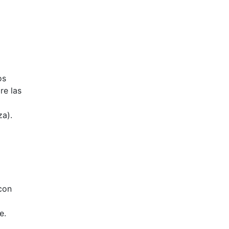
os
re las
za).
con
e.