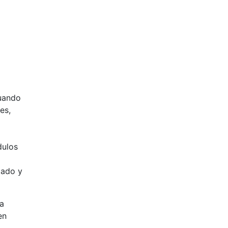
Cuando
es,
dulos
lado y
a
en