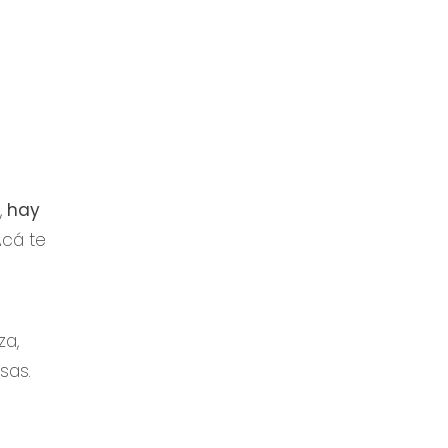
,
hay
Acá te
za,
sas.
n