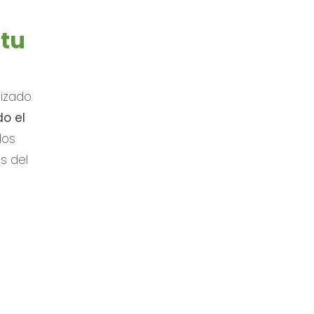
 tu
izado.
o el
dos
s del